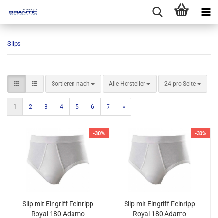
Slips
Sortieren nach
pro Seite
Sortieren nach
Alle Hersteller
24 pro Seite
1
2
3
4
5
6
7
»
-30%
-30%
Slip mit Eingriff Feinripp
Slip mit Eingriff Feinripp
Royal 180 Adamo
Royal 180 Adamo