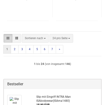
Sortieren nach
pro Seite
Sortieren nach
24 pro Seite
1
2
3
4
5
6
7
»
1
bis
24
(von insgesamt
146
)
Bestseller
Slip mit Eingriff INTRA Man
ISAbodywear(ISAma1480)
18,90 EUR