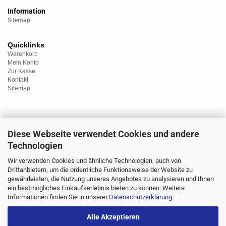
Information
Sitemap
Quicklinks
Warenkorb
Mein Konto
Zur Kasse
Kontakt
Sitemap
Diese Webseite verwendet Cookies und andere
Kategorien
Technologien
Unterwäsche
Nachtwäsche
Wir verwenden Cookies und ähnliche Technologien, auch von
Sportwäsche
Drittanbietern, um die ordentliche Funktionsweise der Website zu
Homewear
gewährleisten, die Nutzung unseres Angebotes zu analysieren und Ihnen
Bademoden
ein bestmögliches Einkaufserlebnis bieten zu können. Weitere
Übergrössen
Informationen finden Sie in unserer
Datenschutzerklärung
.
Strümpfe/Socken
Sale
Alle Akzeptieren
Rabattmarkt