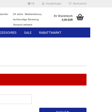
DE
Kundenlogin
Merkzettel
tenfrei
26 Jahre Markterfahrung
Ihr Warenkorb
fachkundige Beratung
0,00 EUR
Versand weltweit
CESSOIRES
SALE
RABATTMARKT