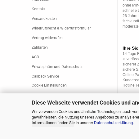
Versand w
ohne Mind
Kontakt
schnelle 
26 Jahre 
Versandkosten
fachkundi
moderate
Widerrufsrecht & Widerrufsformular
Vertrag widerrufen
Zahlarten
Ihre Sic
14 Tage 
AGB
zuverläss
sicherer 
Privatsphäre und Datenschutz
sichere 
Online P
Callback Service
Kundense
Cookie Einstellungen
Hotline T
Diese Webseite verwendet Cookies und an
Wir verwenden Cookies und ähnliche Technologien, auch von D
gewährleisten, die Nutzung unseres Angebotes zu analysiere
Informationen finden Sie in unserer
Datenschutzerklärung
.
Vertrag widerrufen