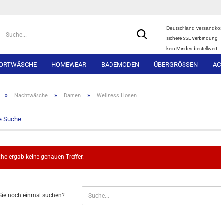
Deutschland versandkos
Suche...
sichere SSL Verbindung
kein Mindestbestellwert
ORTWÄSCHE
HOMEWEAR
BADEMODEN
ÜBERGRÖSSEN
AC
»
»
»
Nachtwäsche
Damen
Wellness Hosen
te Suche
he ergab keine genauen Treffer.
N
ie noch einmal suchen?