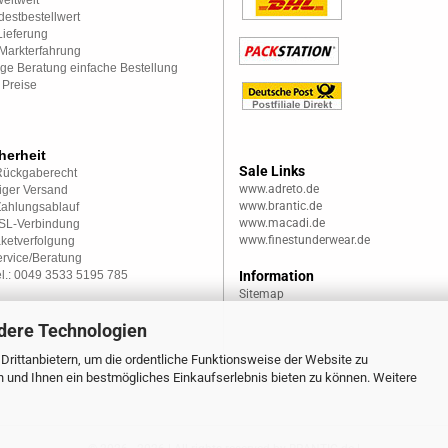
eltweit
estbestellwert
Lieferung
Markterfahrung
ge Beratung einfache Bestellung
 Preise
herheit
Sale Links
Rückgaberecht
www.adreto.de
iger Versand
www.brantic.de
Zahlungsablauf
www.macadi.de
SSL-Verbindung
www.finestunderwear.de
aketverfolgung
rvice/Beratung
el.: 0049 3533 5195 785
Information
Sitemap
dere Technologien
rittanbietern, um die ordentliche Funktionsweise der Website zu
n und Ihnen ein bestmögliches Einkaufserlebnis bieten zu können. Weitere