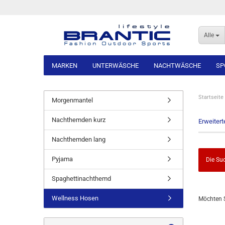
Alle
MARKEN
UNTERWÄSCHE
NACHTWÄSCHE
SP
Startseite
Morgenmantel
Nachthemden kurz
Erweiter
Nachthemden lang
Pyjama
Die Suc
Spaghettinachthemd
MÖCHTE
Wellness Hosen
Möchten S
SIE
NOCH
EINMAL