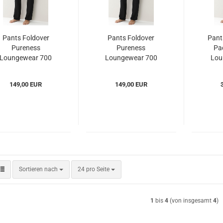
Pants Foldover
Pants Foldover
Pant
Pureness
Pureness
Pa
Loungewear 700
Loungewear 700
Lou
Zimmerli
Zimmerli
(ZIpul7002724)
(ZIpul7002724)
(ZIp
149,00 EUR
149,00 EUR
Sortieren nach
pro Seite
Sortieren nach
24 pro Seite
1
bis
4
(von insgesamt
4
)