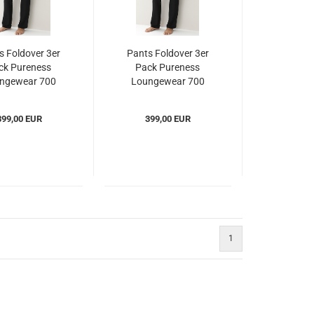
s Foldover 3er
Pants Foldover 3er
ck Pureness
Pack Pureness
ngewear 700
Loungewear 700
Zimmerli
Zimmerli
ul70027243er)
(ZIpul70027243er)
399,00 EUR
399,00 EUR
1