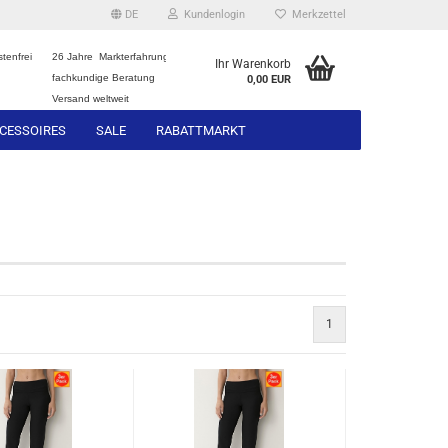
DE
Kundenlogin
Merkzettel
tenfrei
26 Jahre Markterfahrung
Ihr Warenkorb
fachkundige Beratung
0,00 EUR
Versand weltweit
CESSOIRES
SALE
RABATTMARKT
1