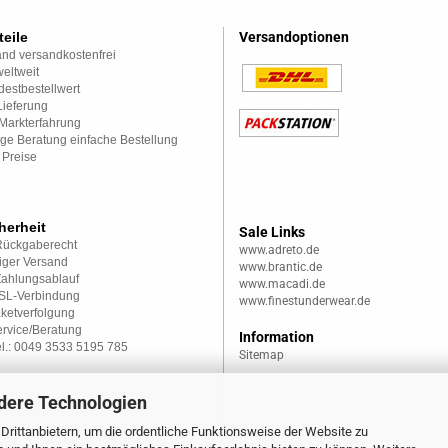
teile
Versandoptionen
nd versandkostenfrei
eltweit
estbestellwert
Lieferung
Markterfahrung
ge Beratung einfache Bestellung
 Preise
herheit
Sale Links
Rückgaberecht
www.adreto.de
iger Versand
www.brantic.de
Zahlungsablauf
www.macadi.de
SSL-Verbindung
www.finestunderwear.de
aketverfolgung
rvice/Beratung
Information
el.: 0049 3533 5195 785
Sitemap
dere Technologien
rittanbietern, um die ordentliche Funktionsweise der Website zu