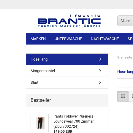
Alle
MARKEN
UNTERWÄSCHE
NACHTWÄSCHE
SP
Startseite
Hose lang
Morgenmantel
Hose lan
Shirt
Bestseller
Pants Foldover Pureness
Loungewear 700 Zimmerli
(ZIpul7002724)
149,00 EUR