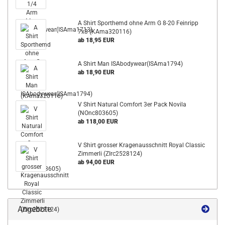
A Shirt Sporthemd ohne Arm G 8-20 Feinripp
7x8 (KAma320116)
ab 18,95 EUR
A Shirt Man ISAbodywear(ISAma1794)
ab 18,90 EUR
V Shirt Natural Comfort 3er Pack Novila
(NOnc803605)
ab 118,00 EUR
V Shirt grosser Kragenausschnitt Royal Classic
Zimmerli (ZIrc2528124)
ab 94,00 EUR
Angebote