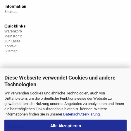
Information
Sitemap
Quicklinks
Warenkorb
Mein Konto
Zur Kasse
Kontakt
Sitemap
Diese Webseite verwendet Cookies und andere
Kategorien
Technologien
Unterwäsche
Nachtwäsche
Wir verwenden Cookies und ähnliche Technologien, auch von
Sportwäsche
Drittanbietern, um die ordentliche Funktionsweise der Website zu
Homewear
gewährleisten, die Nutzung unseres Angebotes zu analysieren und Ihnen
Bademoden
ein bestmögliches Einkaufserlebnis bieten zu können. Weitere
Übergrössen
Informationen finden Sie in unserer
Datenschutzerklärung
.
Strümpfe/Socken
Sale
Alle Akzeptieren
Rabattmarkt