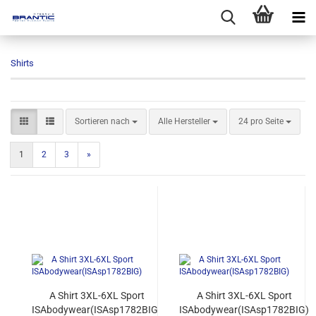
Shirts
Sortieren nach
pro Seite
Sortieren nach
Alle Hersteller
24 pro Seite
1
2
3
»
A Shirt 3XL-6XL Sport
A Shirt 3XL-6XL Sport
ISAbodywear(ISAsp1782BIG)
ISAbodywear(ISAsp1782BIG)