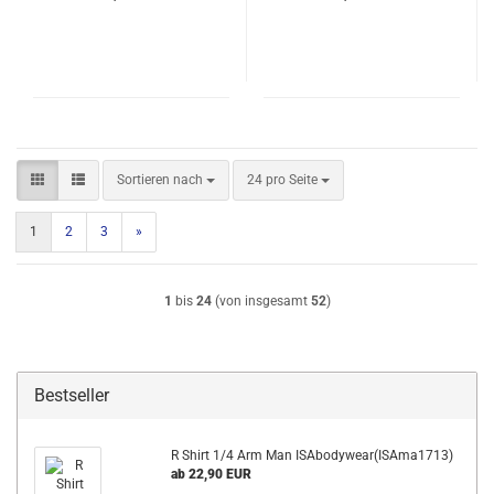
Sortieren nach
pro Seite
Sortieren nach
24 pro Seite
1
2
3
»
1
bis
24
(von insgesamt
52
)
Bestseller
R Shirt 1/4 Arm Man ISAbodywear(ISAma1713)
ab 22,90 EUR