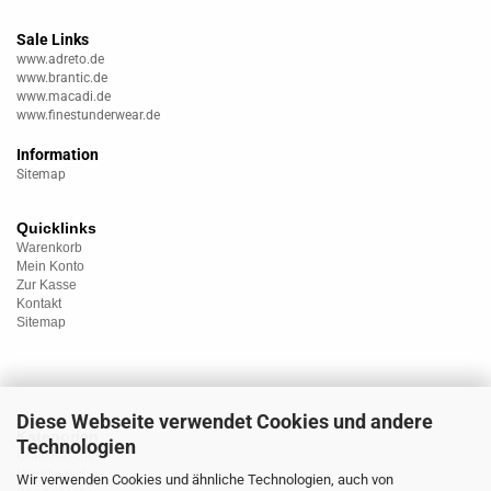
Sale Links
www.adreto.de
www.brantic.de
www.macadi.de
www.finestunderwear.de
Information
Sitemap
Quicklinks
Warenkorb
Mein Konto
Zur Kasse
Kontakt
Sitemap
Diese Webseite verwendet Cookies und andere
Kategorien
Technologien
Unterwäsche
Nachtwäsche
Wir verwenden Cookies und ähnliche Technologien, auch von