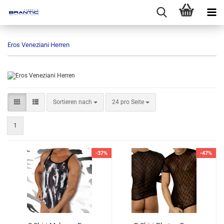
Eros Veneziani Herren
Sortieren nach
pro Seite
Sortieren nach
24 pro Seite
1
-37%
-47%