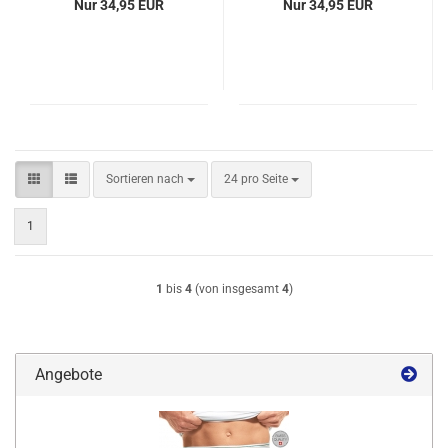
Nur 34,95 EUR
Nur 34,95 EUR
Sortieren nach
pro Seite
Sortieren nach
24 pro Seite
1
1
bis
4
(von insgesamt
4
)
Angebote