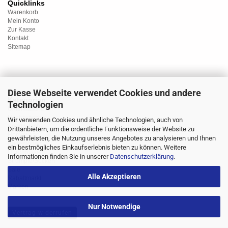
Quicklinks
Warenkorb
Mein Konto
Zur Kasse
Kontakt
Sitemap
Diese Webseite verwendet Cookies und andere
Kategorien
Technologien
Unterwäsche
Nachtwäsche
Wir verwenden Cookies und ähnliche Technologien, auch von
Sportwäsche
Drittanbietern, um die ordentliche Funktionsweise der Website zu
Homewear
gewährleisten, die Nutzung unseres Angebotes zu analysieren und Ihnen
Bademoden
ein bestmögliches Einkaufserlebnis bieten zu können. Weitere
Übergrössen
Informationen finden Sie in unserer
Datenschutzerklärung
.
Strümpfe/Socken
Sale
Alle Akzeptieren
Rabattmarkt
Marken
Nur Notwendige
Vertrag widerrufen