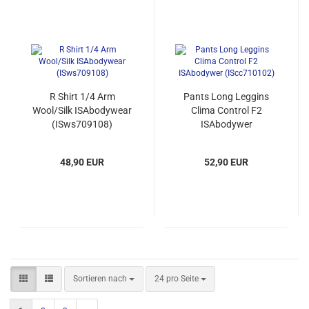
R Shirt 1/4 Arm
Pants Long Leggins
Wool/Silk ISAbodywear
Clima Control F2
(ISws709108)
ISAbodywer
(IScc710102)
48,90 EUR
52,90 EUR
Sortieren nach
pro Seite
Sortieren nach
24 pro Seite