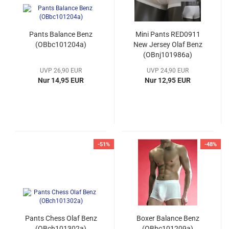
Pants Balance Benz
Mini Pants RED0911
(OBbc101204a)
New Jersey Olaf Benz
(OBnj101986a)
UVP 26,90 EUR
UVP 24,90 EUR
Nur 14,95 EUR
Nur 12,95 EUR
-51%
-48%
Pants Chess Olaf Benz
Boxer Balance Benz
(OBch101302a)
(OBbc101209a)