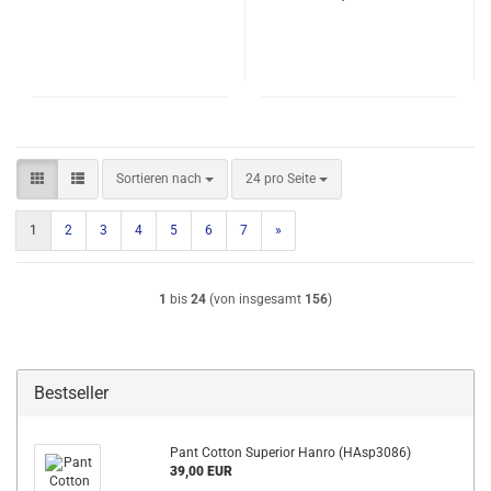
Sortieren nach
pro Seite
Sortieren nach
24 pro Seite
1
2
3
4
5
6
7
»
1
bis
24
(von insgesamt
156
)
Bestseller
Pant Cotton Superior Hanro (HAsp3086)
39,00 EUR