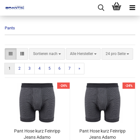
Pants
Sortieren nach
pro Seite
Sortieren nach
Alle Hersteller
24 pro Seite
1
2
3
4
5
6
7
»
-24%
-24%
Pant Hose kurz Feinripp
Pant Hose kurz Feinripp
Jeans Adamo
Jeans Adamo