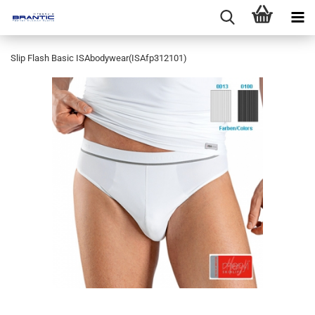
Slip Flash Basic ISAbodywear(ISAfp312101)