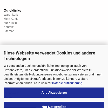
Quicklinks
Warenkorb
Mein Konto
Zur Kasse
Kontakt
Sitemap
Diese Webseite verwendet Cookies und andere
Kategorien
Technologien
Unterwäsche
Nachtwäsche
Wir verwenden Cookies und ähnliche Technologien, auch von
Sportwäsche
Drittanbietern, um die ordentliche Funktionsweise der Website zu
Homewear
gewährleisten, die Nutzung unseres Angebotes zu analysieren und Ihnen
Bademoden
ein bestmögliches Einkaufserlebnis bieten zu können. Weitere
Übergrössen
Informationen finden Sie in unserer
Datenschutzerklärung
.
Strümpfe/Socken
Sale
Alle Akzeptieren
Rabattmarkt
Marken
Nur Notwendige