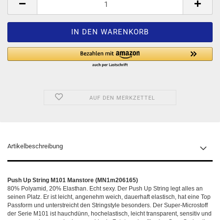
AUF DEN MERKZETTEL
Artikelbeschreibung
Push Up String M101 Manstore (MN1m206165)
80% Polyamid, 20% Elasthan. Echt sexy. Der Push Up String legt alles an
seinen Platz. Er ist leicht, angenehm weich, dauerhaft elastisch, hat eine Top
Passform und unterstreicht den Stringstyle besonders. Der Super-Microstoff
der Serie M101 ist hauchdünn, hochelastisch, leicht transparent, sensitiv und