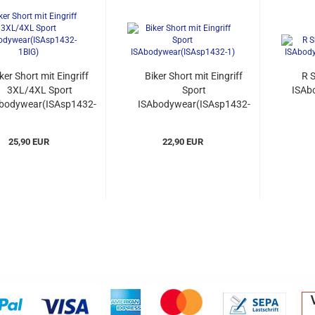
ker Short mit Eingriff
Biker Short mit Eingriff
R 
3XL/4XL Sport
Sport
ISAb
bodywear(ISAsp1432-
ISAbodywear(ISAsp1432-
1BIG)...
1)...
25,90 EUR
22,90 EUR