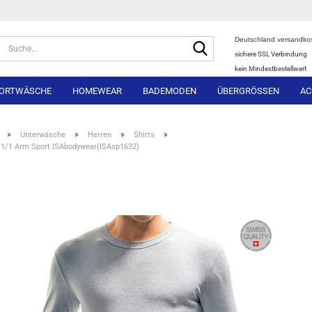
Deutschland versandkos
Suche...
sichere SSL Verbindung
kein Mindestbestellwert
ORTWÄSCHE
HOMEWEAR
BADEMODEN
ÜBERGRÖSSEN
AC
»
»
»
»
Unterwäsche
Herren
Shirts
t 1/1 Arm Sport ISAbodywear(ISAsp1632)