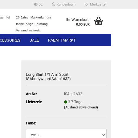
DE
Kundenlogin
Merkzettel
tenfrei
26 Jahre Markterfahrung
Ihr Warenkorb
fachkundige Beratung
0,00 EUR
Versand weltweit
CESSOIRES
SALE
RABATTMARKT
Long Shirt 1/1 Arm Sport
ISAbodywear(ISAsp1632)
Art.Nr.:
ISAsp1632
Lieferzeit:
3-7 Tage
(Ausland abweichend)
Farbe: