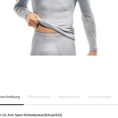
lbeschreibung
Pflegehinweise
Markendetails
Grössenspiegel
rt 1/1 Arm Sport ISAbodywear(ISAsp1632)