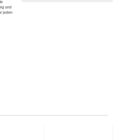
te
hig und
r jeden