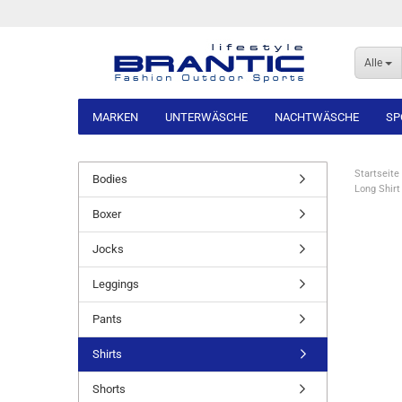
Alle
MARKEN
UNTERWÄSCHE
NACHTWÄSCHE
SP
Startseite
Bodies
Long Shir
Boxer
Jocks
Leggings
Pants
Shirts
Shorts