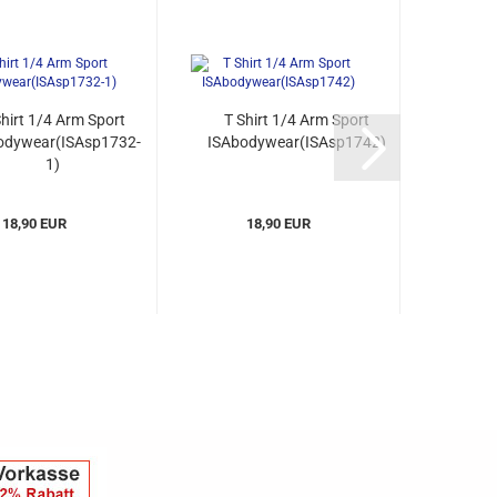
Shirt 1/4 Arm Sport
T Shirt 1/4 Arm Sport
R Shi
odywear(ISAsp1732-
ISAbodywear(ISAsp1742)
1)
ISAbo
18,90 EUR
18,90 EUR
2