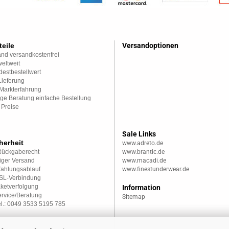
teile
Versandoptionen
nd versandkostenfrei
eltweit
estbestellwert
Lieferung
Markterfahrung
ge Beratung einfache Bestellung
 Preise
Sale Links
herheit
www.adreto.de
Rückgaberecht
www.brantic.de
iger Versand
www.macadi.de
Zahlungsablauf
www.finestunderwear.de
SSL-Verbindung
aketverfolgung
Information
rvice/Beratung
Sitemap
el.: 0049 3533 5195 785