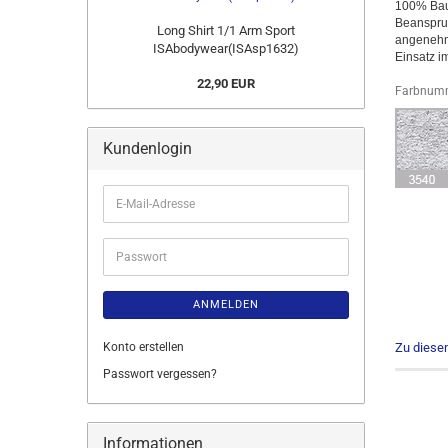
100% Baum
Beanspruc
Long Shirt 1/1 Arm Sport
angenehm 
ISAbodywear(ISAsp1632)
Einsatz im
22,90 EUR
Farbnumm
Kundenlogin
E-
Mail-
Adresse
Passwort
ANMELDEN
Konto erstellen
Zu diese
Passwort vergessen?
Informationen