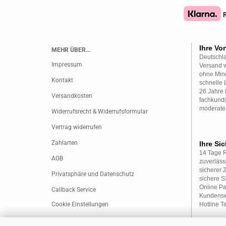
Ihre Vor
MEHR ÜBER...
Deutschla
Impressum
Versand w
ohne Mind
Kontakt
schnelle 
26 Jahre 
Versandkosten
fachkundi
moderate
Widerrufsrecht & Widerrufsformular
Vertrag widerrufen
Zahlarten
Ihre Sic
14 Tage 
AGB
zuverläss
sicherer 
Privatsphäre und Datenschutz
sichere 
Online P
Callback Service
Kundense
Cookie Einstellungen
Hotline T