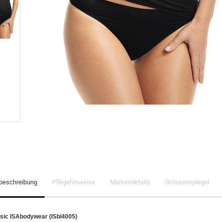
lbeschreibung
Pflegehinweise
Markendetails
Grössenspiegel
asic ISAbodywear (ISbl4005)