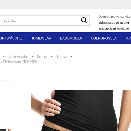
Deutschland versandkos
Suche...
sichere SSL Verbindung
kein Mindestbestellwert
ORTWÄSCHE
HOMEWEAR
BADEMODEN
ÜBERGRÖSSEN
AC
»
»
»
»
Unterwäsche
Damen
Strings
ic ISAbodywear (ISbl4005)