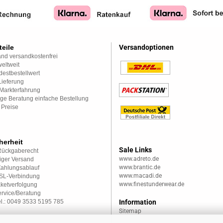
teile
Versandoptionen
nd versandkostenfrei
eltweit
estbestellwert
Lieferung
Markterfahrung
ge Beratung einfache Bestellung
 Preise
herheit
Sale Links
Rückgaberecht
www.adreto.de
iger Versand
www.brantic.de
Zahlungsablauf
www.macadi.de
SSL-Verbindung
www.finestunderwear.de
aketverfolgung
rvice/Beratung
el.: 0049 3533 5195 785
Information
Sitemap