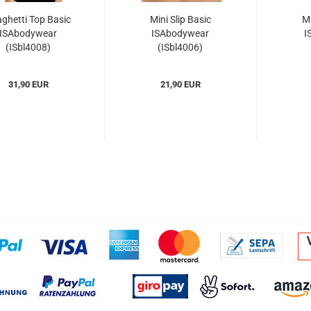
ghetti Top Basic
Mini Slip Basic
Mi
ISAbodywear
ISAbodywear
I
(ISbl4008)
(ISbl4006)
31,90 EUR
21,90 EUR