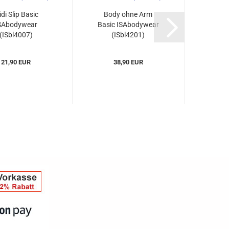
di Slip Basic
Body ohne Arm
Pa
SAbodywear
Basic ISAbodywear
IS
(ISbl4007)
(ISbl4201)
(
21,90 EUR
38,90 EUR
2