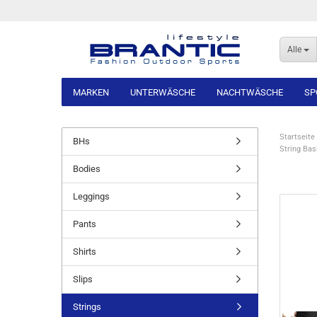
Alle
MARKEN
UNTERWÄSCHE
NACHTWÄSCHE
SP
Startseite
BHs
String Bas
Bodies
Leggings
Pants
Shirts
Slips
Strings