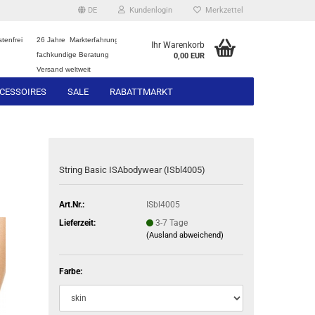
DE
Kundenlogin
Merkzettel
tenfrei
26 Jahre Markterfahrung
Ihr Warenkorb
fachkundige Beratung
0,00 EUR
Versand weltweit
CESSOIRES
SALE
RABATTMARKT
String Basic ISAbodywear (ISbl4005)
Art.Nr.:
ISbl4005
Lieferzeit:
3-7 Tage
(Ausland abweichend)
Farbe: