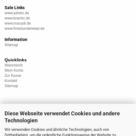
Sale Links
www.adreto.de
www.brantic.de
www.macadi.de
www.finestunderwear.de
Information
Sitemap
Quicklinks
Warenkorb
Mein Konto
Zur Kasse
Kontakt
Sitemap
Diese Webseite verwendet Cookies und andere
Kategorien
Technologien
Unterwäsche
Nachtwäsche
Wir verwenden Cookies und ähnliche Technologien, auch von
Sportwäsche
Drittanbietern, um die ordentliche Funktionsweise der Website zu