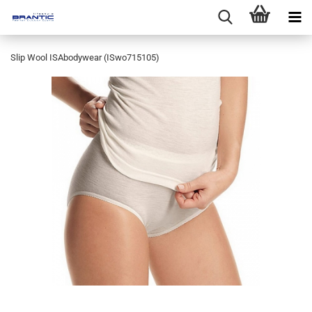
Slip Wool ISAbodywear (ISwo715105)