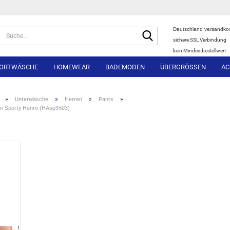
Deutschland versandkos
Suche...
sichere SSL Verbindung
kein Mindestbestellwert
ORTWÄSCHE
HOMEWEAR
BADEMODEN
ÜBERGRÖSSEN
AC
»
»
»
»
Unterwäsche
Herren
Pants
on Sporty Hanro (HAsp3503)