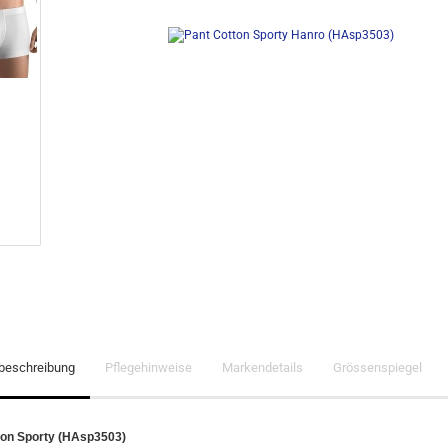
lbeschreibung
Pflegehinweise
Markendetails
Grössenspiegel
ton Sporty (HAsp3503)