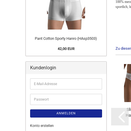
100% merzer
sportlich, l
Pant Cotton Sporty Hanro (HAsp3503)
Zu diese
42,00 EUR
Kundenlogin
E-
Mail-
Adresse
Passwort
Sl
ANMELDEN
Ha
Konto erstellen