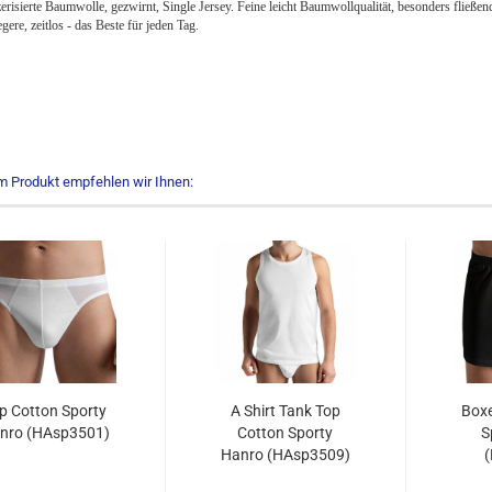
isierte Baumwolle, gezwirnt, Single Jersey. Feine leicht Baumwollqualität, besonders fließend
egere, zeitlos - das Beste für jeden Tag.
m Produkt empfehlen wir Ihnen:
ip Cotton Sporty
A Shirt Tank Top
Boxe
nro (HAsp3501)
Cotton Sporty
S
Hanro (HAsp3509)