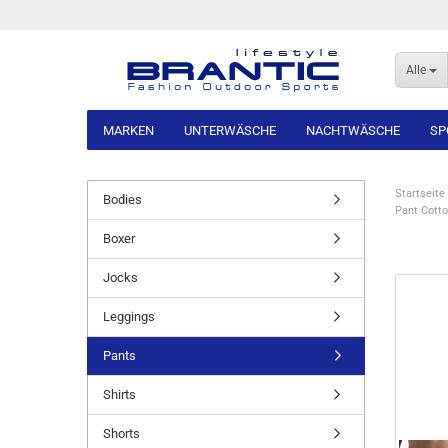
Alle
MARKEN
UNTERWÄSCHE
NACHTWÄSCHE
SP
Startseite
Bodies
Pant Cott
Boxer
Jocks
Leggings
Pants
Shirts
Shorts