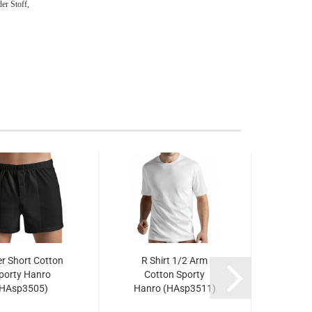
er Stoff,
r Short Cotton
R Shirt 1/2 Arm
V Sh
porty Hanro
Cotton Sporty
Cot
(HAsp3505)
Hanro (HAsp3511)
Hanro