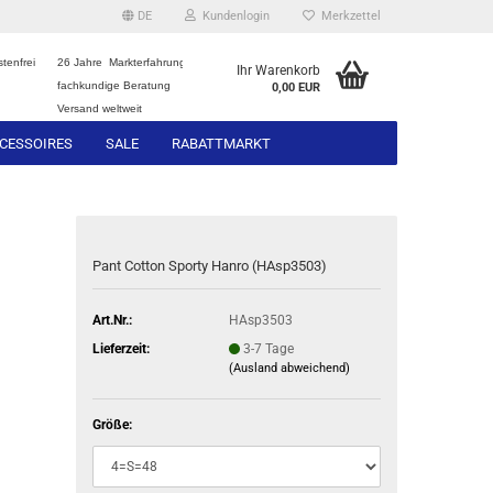
DE
Kundenlogin
Merkzettel
tenfrei
26 Jahre Markterfahrung
Ihr Warenkorb
fachkundige Beratung
0,00 EUR
Versand weltweit
CESSOIRES
SALE
RABATTMARKT
Pant Cotton Sporty Hanro (HAsp3503)
Art.Nr.:
HAsp3503
Lieferzeit:
3-7 Tage
(Ausland abweichend)
Größe: