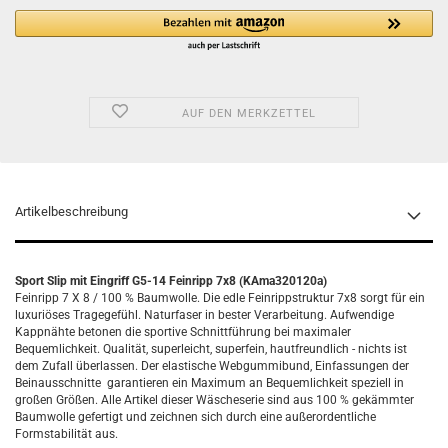
AUF DEN MERKZETTEL
Artikelbeschreibung
Sport Slip mit Eingriff G5-14 Feinripp 7x8 (KAma320120a)
Feinripp 7 X 8 / 100 % Baumwolle. Die edle Feinrippstruktur 7x8 sorgt für ein
luxuriöses Tragegefühl. Naturfaser in bester Verarbeitung. Aufwendige
Kappnähte betonen die sportive Schnittführung bei maximaler
Bequemlichkeit. Qualität, superleicht, superfein, hautfreundlich - nichts ist
dem Zufall überlassen. Der elastische Webgummibund, Einfassungen der
Beinausschnitte
garantieren ein Maximum an Bequemlichkeit speziell in
großen Größen. Alle Artikel dieser Wäscheserie sind aus 100 % gekämmter
Baumwolle gefertigt und zeichnen sich durch eine
außerordentliche
Formstabilität aus.