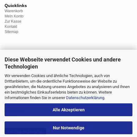
Quicklinks
Warenkorb
Mein Konto
Zur Kasse
Kontakt
Sitemap
Diese Webseite verwendet Cookies und andere
Kategorien
Technologien
Unterwäsche
Nachtwäsche
Wir verwenden Cookies und ähnliche Technologien, auch von
Sportwäsche
Drittanbietern, um die ordentliche Funktionsweise der Website zu
Homewear
gewährleisten, die Nutzung unseres Angebotes zu analysieren und Ihnen
Bademoden
ein bestmögliches Einkaufserlebnis bieten zu können. Weitere
Übergrössen
Informationen finden Sie in unserer
Datenschutzerklärung
.
Strümpfe/Socken
Sale
Alle Akzeptieren
Rabattmarkt
Marken
Nur Notwendige
Vertrag widerrufen