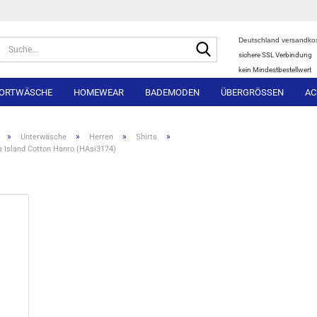
Deutschland versandkos
Suche...
sichere SSL Verbindung
kein Mindestbestellwert
ORTWÄSCHE
HOMEWEAR
BADEMODEN
ÜBERGRÖSSEN
AC
»
»
»
»
Unterwäsche
Herren
Shirts
a Island Cotton Hanro (HAsi3174)