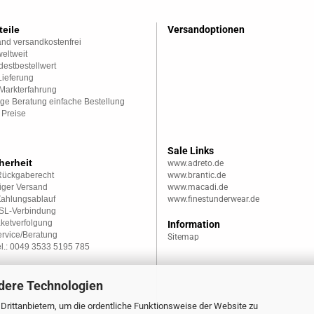
teile
Versandoptionen
nd versandkostenfrei
eltweit
estbestellwert
Lieferung
Markterfahrung
ge Beratung einfache Bestellung
 Preise
Sale Links
herheit
www.adreto.de
Rückgaberecht
www.brantic.de
iger Versand
www.macadi.de
Zahlungsablauf
www.finestunderwear.de
SSL-Verbindung
aketverfolgung
Information
rvice/Beratung
Sitemap
el.: 0049 3533 5195 785
dere Technologien
rittanbietern, um die ordentliche Funktionsweise der Website zu