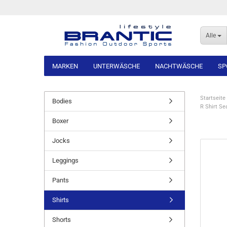
Alle
MARKEN
UNTERWÄSCHE
NACHTWÄSCHE
SP
Startseite
Bodies
R Shirt Se
Boxer
Jocks
Leggings
Pants
Shirts
Shorts