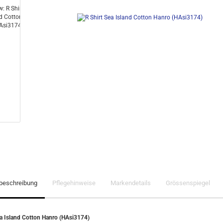
lbeschreibung
Pflegehinweise
Markendetails
Grössenspiegel
ea Island Cotton Hanro (HAsi3174)