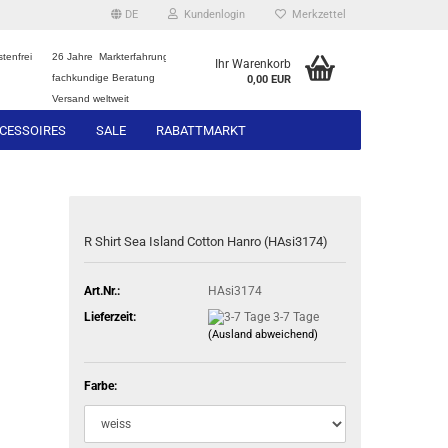
DE
Kundenlogin
Merkzettel
tenfrei
26 Jahre Markterfahrung
Ihr Warenkorb
fachkundige Beratung
0,00 EUR
Versand weltweit
CESSOIRES
SALE
RABATTMARKT
R Shirt Sea Island Cotton Hanro (HAsi3174)
Art.Nr.:
HAsi3174
Lieferzeit:
3-7 Tage
(Ausland abweichend)
Farbe: