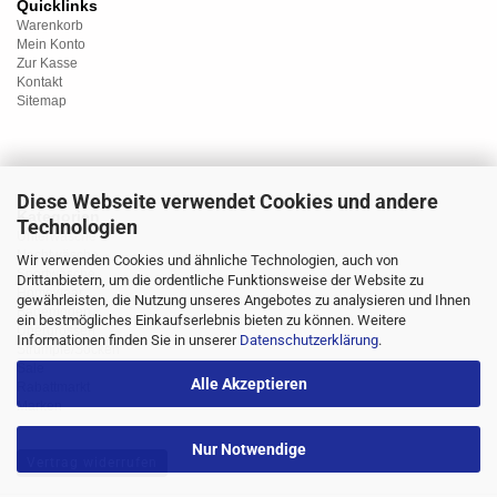
Quicklinks
Warenkorb
Mein Konto
Zur Kasse
Kontakt
Sitemap
Diese Webseite verwendet Cookies und andere
Kategorien
Technologien
Unterwäsche
Nachtwäsche
Wir verwenden Cookies und ähnliche Technologien, auch von
Sportwäsche
Drittanbietern, um die ordentliche Funktionsweise der Website zu
Homewear
gewährleisten, die Nutzung unseres Angebotes zu analysieren und Ihnen
Bademoden
ein bestmögliches Einkaufserlebnis bieten zu können. Weitere
Übergrössen
Informationen finden Sie in unserer
Datenschutzerklärung
.
Strümpfe/Socken
Sale
Alle Akzeptieren
Rabattmarkt
Marken
Nur Notwendige
Vertrag widerrufen