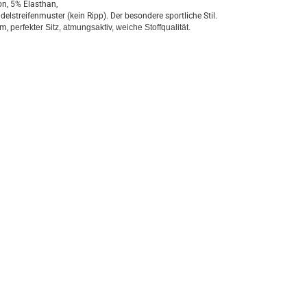
n, 5% Elasthan,
elstreifenmuster (kein Ripp). Der besondere sportliche Stil.
rm,
perfekter Sitz, atmungsaktiv, weiche Stoffqualität.