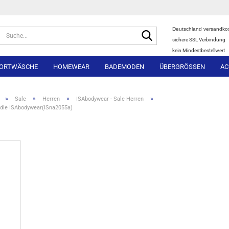
Deutschland versandkos
Suche...
sichere SSL Verbindung
kein Mindestbestellwert
ORTWÄSCHE
HOMEWEAR
BADEMODEN
ÜBERGRÖSSEN
AC
»
»
»
»
Sale
Herren
ISAbodywear - Sale Herren
edle ISAbodywear(ISna2055a)