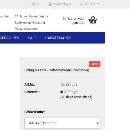
DE
Kundenlogin
Merkzettel
tenfrei
26 Jahre Markterfahrung
Ihr Warenkorb
fachkundige Beratung
0,00 EUR
Versand weltweit
CESSOIRES
SALE
RABATTMARKT
-41%
String Needle ISAbodywear(ISna2055a)
Art.Nr.:
ISna2055a
Lieferzeit:
3-7 Tage
(Ausland abweichend)
Größe/Farbe: