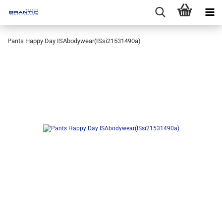
Pants Happy Day ISAbodywear(ISsi21531490a)