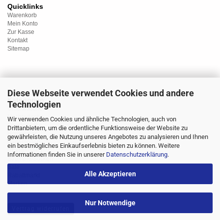
Quicklinks
Warenkorb
Mein Konto
Zur Kasse
Kontakt
Sitemap
Diese Webseite verwendet Cookies und andere
Kategorien
Technologien
Unterwäsche
Nachtwäsche
Wir verwenden Cookies und ähnliche Technologien, auch von
Sportwäsche
Drittanbietern, um die ordentliche Funktionsweise der Website zu
Homewear
gewährleisten, die Nutzung unseres Angebotes zu analysieren und Ihnen
Bademoden
ein bestmögliches Einkaufserlebnis bieten zu können. Weitere
Übergrössen
Informationen finden Sie in unserer
Datenschutzerklärung
.
Strümpfe/Socken
Sale
Alle Akzeptieren
Rabattmarkt
Marken
Nur Notwendige
Vertrag widerrufen