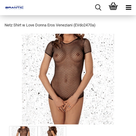
Netz Shirt w Love Donna Eros Veneziani (EVdo2470a)