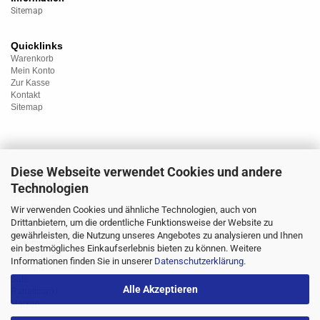
Sitemap
Quicklinks
Warenkorb
Mein Konto
Zur Kasse
Kontakt
Sitemap
Diese Webseite verwendet Cookies und andere
Kategorien
Technologien
Unterwäsche
Nachtwäsche
Wir verwenden Cookies und ähnliche Technologien, auch von
Sportwäsche
Drittanbietern, um die ordentliche Funktionsweise der Website zu
Homewear
gewährleisten, die Nutzung unseres Angebotes zu analysieren und Ihnen
Bademoden
ein bestmögliches Einkaufserlebnis bieten zu können. Weitere
Übergrössen
Informationen finden Sie in unserer
Datenschutzerklärung
.
Strümpfe/Socken
Sale
Alle Akzeptieren
Rabattmarkt
Marken