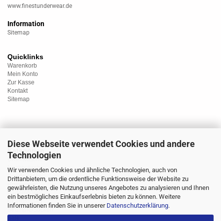
www.finestunderwear.de
Information
Sitemap
Quicklinks
Warenkorb
Mein Konto
Zur Kasse
Kontakt
Sitemap
Diese Webseite verwendet Cookies und andere
Kategorien
Technologien
Unterwäsche
Nachtwäsche
Wir verwenden Cookies und ähnliche Technologien, auch von
Sportwäsche
Drittanbietern, um die ordentliche Funktionsweise der Website zu
Homewear
gewährleisten, die Nutzung unseres Angebotes zu analysieren und Ihnen
Bademoden
ein bestmögliches Einkaufserlebnis bieten zu können. Weitere
Übergrössen
Informationen finden Sie in unserer
Datenschutzerklärung
.
Strümpfe/Socken
Sale