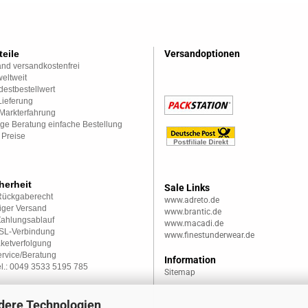
teile
Versandoptionen
nd versandkostenfrei
eltweit
estbestellwert
Lieferung
Markterfahrung
ge Beratung einfache Bestellung
 Preise
herheit
Sale Links
Rückgaberecht
www.adreto.de
iger Versand
www.brantic.de
Zahlungsablauf
www.macadi.de
SSL-Verbindung
www.finestunderwear.de
aketverfolgung
rvice/Beratung
Information
el.: 0049 3533 5195 785
Sitemap
dere Technologien