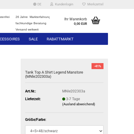
DE
Kundenlogin
Merkzettel
tenfrei
26 Jahre Markterfahrung
Ihr Warenkorb
fachkundige Beratung
0,00 EUR
Versand weltweit
CESSOIRES
SALE
RABATTMARKT
-41%
Tank Top A Shirt Legend Manstore
(MNle202303a)
Art.Nr.:
MNle202303a
Lieferzeit:
3-7 Tage
(Ausland abweichend)
Größe/Farbe: