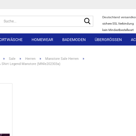
Deutschland versandkos
Suche...
sichere SSL Verbindung
kein Mindestbestellwert
ORTWÄSCHE
HOMEWEAR
BADEMODEN
ÜBERGRÖSSEN
AC
»
»
»
»
Sale
Herren
Manstore Sale Herren
A Shirt Legend Manstore (MNle202303a)