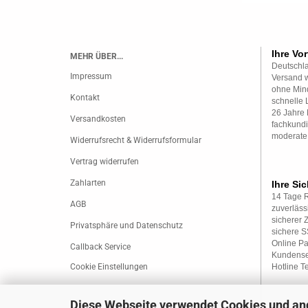
Ihre Vor
MEHR ÜBER...
Deutschla
Impressum
Versand w
ohne Mind
Kontakt
schnelle 
26 Jahre 
Versandkosten
fachkundi
moderate
Widerrufsrecht & Widerrufsformular
Vertrag widerrufen
Zahlarten
Ihre Sic
14 Tage 
AGB
zuverläss
sicherer 
Privatsphäre und Datenschutz
sichere 
Online P
Callback Service
Kundense
Cookie Einstellungen
Hotline T
Diese Webseite verwendet Cookies und an