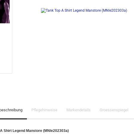
lbeschreibung
Pflegehinweise
Markendetails
Groessenspiegel
 A Shirt Legend Manstore (MNle202303a)