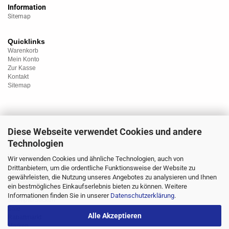
Information
Sitemap
Quicklinks
Warenkorb
Mein Konto
Zur Kasse
Kontakt
Sitemap
Diese Webseite verwendet Cookies und andere
Kategorien
Technologien
Unterwäsche
Nachtwäsche
Wir verwenden Cookies und ähnliche Technologien, auch von
Sportwäsche
Drittanbietern, um die ordentliche Funktionsweise der Website zu
Homewear
gewährleisten, die Nutzung unseres Angebotes zu analysieren und Ihnen
Bademoden
ein bestmögliches Einkaufserlebnis bieten zu können. Weitere
Übergrössen
Informationen finden Sie in unserer
Datenschutzerklärung
.
Strümpfe/Socken
Sale
Alle Akzeptieren
Rabattmarkt
Marken