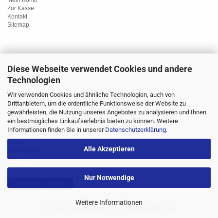
Mein Konto
Zur Kasse
Kontakt
Sitemap
Diese Webseite verwendet Cookies und andere
Kategorien
Technologien
Unterwäsche
Nachtwäsche
Wir verwenden Cookies und ähnliche Technologien, auch von
Sportwäsche
Drittanbietern, um die ordentliche Funktionsweise der Website zu
Homewear
gewährleisten, die Nutzung unseres Angebotes zu analysieren und Ihnen
Bademoden
ein bestmögliches Einkaufserlebnis bieten zu können. Weitere
Übergrössen
Informationen finden Sie in unserer
Datenschutzerklärung
.
Strümpfe/Socken
Sale
Alle Akzeptieren
Rabattmarkt
Marken
Nur Notwendige
Vertrag widerrufen
Weitere Informationen
© 2026 - 2026 | All rights reserved by BRANTIC.de.|