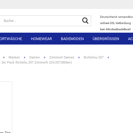
Deutschland versandkos
Suche...
sichere SSL Verbindung
kein Mindestbestellwert
ORTWÄSCHE
HOMEWEAR
BADEMODEN
ÜBERGRÖSSEN
AC
»
»
»
»
»
Marken
Damen
Zimmerli Damen
Richelieu 207
t 3er Pack Richeliu 207 Zimmerli (ZIri2072806er)