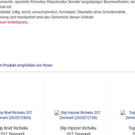
wolle, spezielle Richelieu Rippstruktur, feinster langstapliger Baumwollzwirn, re
ukt mit
izität, luftig, leicht, unnachahmlich, formstabil, Oberteile ohne Schulternähte,
erung und Handarbeit sind das Geheimnis dieser Unikate.
zum Vorteilspreis.
m Produkt empfehlen wir Ihnen:
ip Brief Richeliu
Slip Hipster Richeliu
Top
207 Zimmerli
207 Zimmerli
2