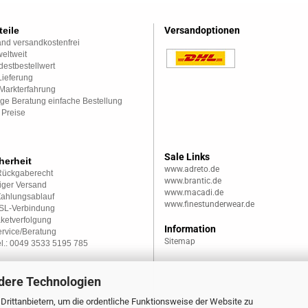
teile
Versandoptionen
nd versandkostenfrei
eltweit
estbestellwert
Lieferung
Markterfahrung
ge Beratung einfache Bestellung
 Preise
Sale Links
herheit
www.adreto.de
Rückgaberecht
www.brantic.de
iger Versand
www.macadi.de
Zahlungsablauf
www.finestunderwear.de
SSL-Verbindung
aketverfolgung
Information
rvice/Beratung
Sitemap
el.: 0049 3533 5195 785
dere Technologien
rittanbietern, um die ordentliche Funktionsweise der Website zu