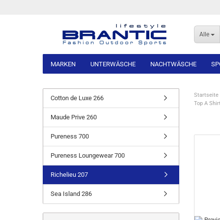
Alle
MARKEN
UNTERWÄSCHE
NACHTWÄSCHE
SP
Startseite
Cotton de Luxe 266
Top A Shir
Maude Prive 260
Pureness 700
Pureness Loungewear 700
Richelieu 207
Sea Island 286