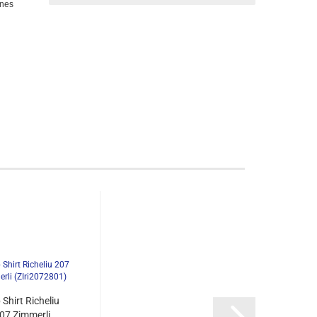
ines
 Shirt Richeliu
07 Zimmerli