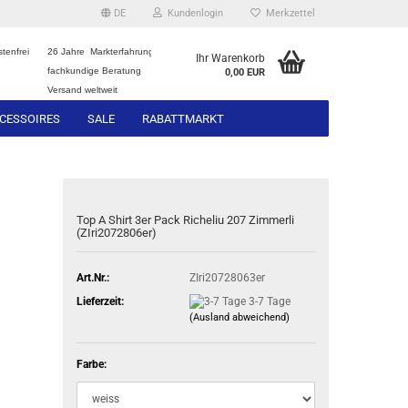
DE
Kundenlogin
Merkzettel
tenfrei
26 Jahre Markterfahrung
Ihr Warenkorb
fachkundige Beratung
0,00 EUR
Versand weltweit
CESSOIRES
SALE
RABATTMARKT
Top A Shirt 3er Pack Richeliu 207 Zimmerli
(ZIri2072806er)
Art.Nr.:
ZIri20728063er
Lieferzeit:
3-7 Tage
(Ausland abweichend)
Farbe: