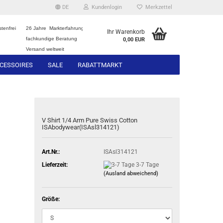
DE
Kundenlogin
Merkzettel
tenfrei
26 Jahre Markterfahrung
Ihr Warenkorb
fachkundige Beratung
0,00 EUR
Versand weltweit
CESSOIRES
SALE
RABATTMARKT
V Shirt 1/4 Arm Pure Swiss Cotton
ISAbodywear(ISAsl314121)
Art.Nr.:
ISAsl314121
Lieferzeit:
3-7 Tage
(Ausland abweichend)
Größe: