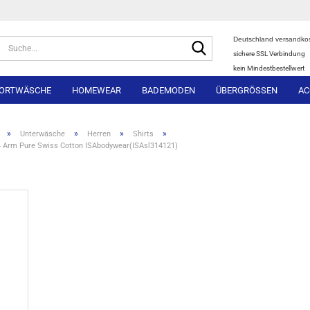
Deutschland versandkos
Suche...
sichere SSL Verbindung
kein Mindestbestellwert
ORTWÄSCHE
HOMEWEAR
BADEMODEN
ÜBERGRÖSSEN
AC
»
»
»
»
Unterwäsche
Herren
Shirts
4 Arm Pure Swiss Cotton ISAbodywear(ISAsl314121)