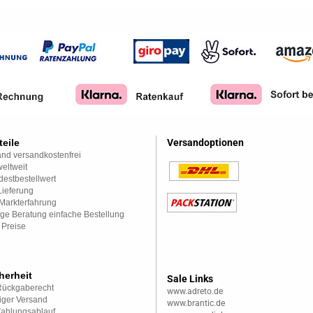
teile
Versandoptionen
nd versandkostenfrei
eltweit
estbestellwert
Lieferung
Markterfahrung
ge Beratung einfache Bestellung
 Preise
herheit
Sale Links
Rückgaberecht
www.adreto.de
iger Versand
www.brantic.de
Zahlungsablauf