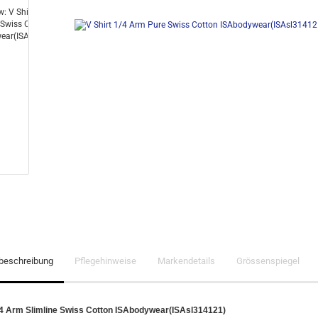
lbeschreibung
Pflegehinweise
Markendetails
Grössenspiegel
/4 Arm Slimline Swiss Cotton ISAbodywear(ISAsl314121)