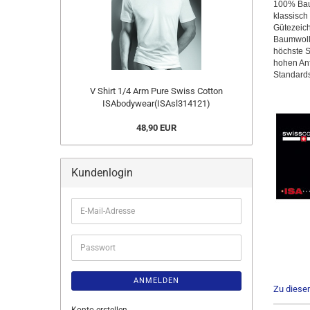
100% Baum
klassisch
Gütezeich
Baumwolle
höchste S
hohen Anf
Standards
V Shirt 1/4 Arm Pure Swiss Cotton
ISAbodywear(ISAsl314121)
48,90 EUR
Kundenlogin
E-
Mail-
Adresse
Passwort
ANMELDEN
Zu diese