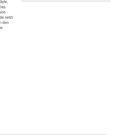
tyle,
 Das
 von
de setzt
n den
ie