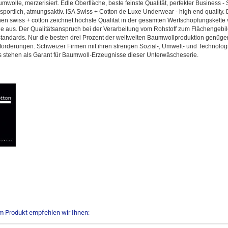
wolle, merzerisiert. Edle Oberfläche, beste feinste Qualität, perfekter Business - S
 sportlich, atmungsaktiv. ISA Swiss + Cotton de Luxe Underwear - high end quality.
en swiss + cotton zeichnet höchste Qualität in der gesamten Wertschöpfungskette
 aus. Der Qualitätsanspruch bei der Verarbeitung vom Rohstoff zum Flächengebil
tandards. Nur die besten drei Prozent der weltweiten Baumwollproduktion genüge
orderungen. Schweizer Firmen mit ihren strengen Sozial-, Umwelt- und Technolog
 stehen als Garant für Baumwoll-Erzeugnisse dieser Unterwäscheserie.
m Produkt empfehlen wir Ihnen: