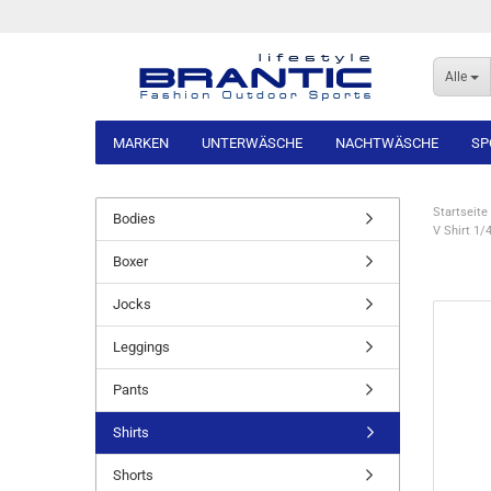
Alle
MARKEN
UNTERWÄSCHE
NACHTWÄSCHE
SP
Startseite
Bodies
V Shirt 1/
Boxer
Jocks
Leggings
Pants
Shirts
Shorts