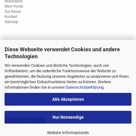
Warenkorb
Mein Konto
Zur Kasse
Kontakt
Sitemap
Diese Webseite verwendet Cookies und andere
Kategorien
Technologien
Unterwäsche
Nachtwäsche
Wir verwenden Cookies und ähnliche Technologien, auch von
Sportwäsche
Drittanbietern, um die ordentliche Funktionsweise der Website zu
Homewear
gewährleisten, die Nutzung unseres Angebotes zu analysieren und Ihnen
Bademoden
ein bestmögliches Einkaufserlebnis bieten zu können. Weitere
Übergrössen
Informationen finden Sie in unserer
Datenschutzerklärung
.
Strümpfe/Socken
Sale
Alle Akzeptieren
Rabattmarkt
Marken
Nur Notwendige
Vertrag widerrufen
Weitere Informationen