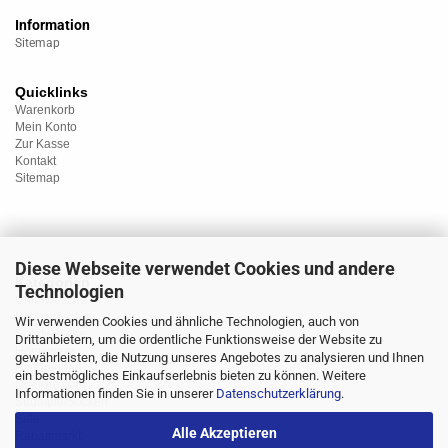
Information
Sitemap
Quicklinks
Warenkorb
Mein Konto
Zur Kasse
Kontakt
Sitemap
Diese Webseite verwendet Cookies und andere
Kategorien
Technologien
Unterwäsche
Nachtwäsche
Wir verwenden Cookies und ähnliche Technologien, auch von
Sportwäsche
Drittanbietern, um die ordentliche Funktionsweise der Website zu
Homewear
gewährleisten, die Nutzung unseres Angebotes zu analysieren und Ihnen
Bademoden
ein bestmögliches Einkaufserlebnis bieten zu können. Weitere
Übergrössen
Informationen finden Sie in unserer
Datenschutzerklärung
.
Strümpfe/Socken
Sale
Alle Akzeptieren
Rabattmarkt