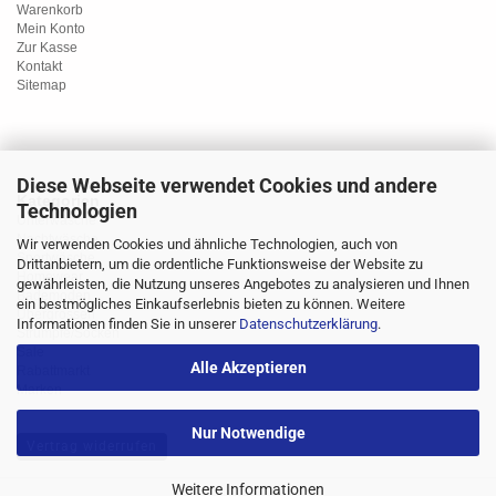
Warenkorb
Mein Konto
Zur Kasse
Kontakt
Sitemap
Diese Webseite verwendet Cookies und andere
Kategorien
Technologien
Unterwäsche
Nachtwäsche
Wir verwenden Cookies und ähnliche Technologien, auch von
Sportwäsche
Drittanbietern, um die ordentliche Funktionsweise der Website zu
Homewear
gewährleisten, die Nutzung unseres Angebotes zu analysieren und Ihnen
Bademoden
ein bestmögliches Einkaufserlebnis bieten zu können. Weitere
Übergrössen
Informationen finden Sie in unserer
Datenschutzerklärung
.
Strümpfe/Socken
Sale
Alle Akzeptieren
Rabattmarkt
Marken
Nur Notwendige
Vertrag widerrufen
Weitere Informationen