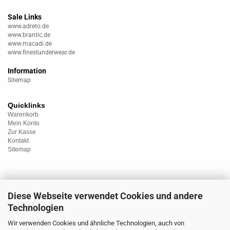
Sale Links
www.adreto.de
www.brantic.de
www.macadi.de
www.finestunderwear.de
Information
Sitemap
Quicklinks
Warenkorb
Mein Konto
Zur Kasse
Kontakt
Sitemap
Diese Webseite verwendet Cookies und andere
Kategorien
Technologien
Unterwäsche
Nachtwäsche
Wir verwenden Cookies und ähnliche Technologien, auch von
Sportwäsche