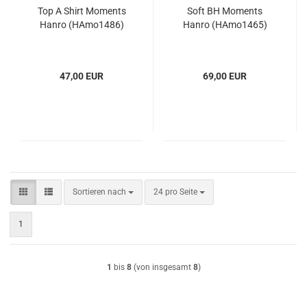
Top A Shirt Moments
Soft BH Moments
Hanro (HAmo1486)
Hanro (HAmo1465)
47,00 EUR
69,00 EUR
Sortieren nach
pro Seite
Sortieren nach
24 pro Seite
1
1
bis
8
(von insgesamt
8
)