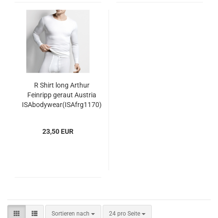
R Shirt long Arthur
Feinripp geraut Austria
ISAbodywear(ISAfrg1170)
23,50 EUR
Sortieren nach
pro Seite
Sortieren nach
24 pro Seite