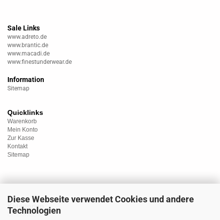
Sale Links
www.adreto.de
www.brantic.de
www.macadi.de
www.finestunderwear.de
Information
Sitemap
Quicklinks
Warenkorb
Mein Konto
Zur Kasse
Kontakt
Sitemap
Diese Webseite verwendet Cookies und andere
Kategorien
Technologien
Unterwäsche