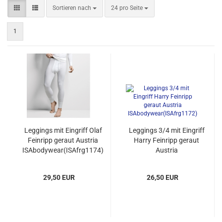
Sortieren nach
pro Seite
Sortieren nach
24 pro Seite
1
Leggings mit Eingriff Olaf
Leggings 3/4 mit Eingriff
Feinripp geraut Austria
Harry Feinripp geraut
ISAbodywear(ISAfrg1174)
Austria
ISAbodywear(ISAfrg1172)
29,50 EUR
26,50 EUR