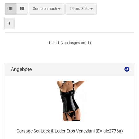
Sortieren nach
pro Seite
Sortieren nach
24 pro Seite
1
1
bis
1
(von insgesamt
1
)
Angebote
Corsage Set Lack & Leder Eros Veneziani (EVlale2776a)