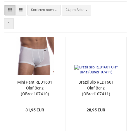
Sortieren nach
pro Seite
Sortieren nach
24 pro Seite
1
Mini Pant RED1601
Brazil Slip RED1601
Olaf Benz
Olaf Benz
(OBred107410)
(OBred107411)
31,95 EUR
28,95 EUR