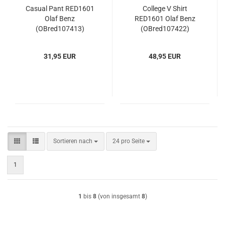
Casual Pant RED1601
College V Shirt
Olaf Benz
RED1601 Olaf Benz
(OBred107413)
(OBred107422)
31,95 EUR
48,95 EUR
Sortieren nach
pro Seite
Sortieren nach
24 pro Seite
1
1
bis
8
(von insgesamt
8
)