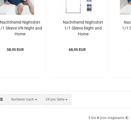
Nachthemd Nightshirt
Nachthemd Nightshirt
Nac
1/1 Sleeve VN Night and
1/1 Sleeve Night and
1/1 
Home
Home
SAbodywear(ISAnh508)
ISAbodywear(ISAnh9871)
ISAb
58,95 EUR
68,95 EUR
Sortieren nach
pro Seite
Sortieren nach
24 pro Seite
1
bis
4
(von insgesamt
4
)