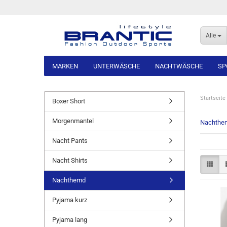
Alle
MARKEN
UNTERWÄSCHE
NACHTWÄSCHE
SP
Startseite
Boxer Short
Morgenmantel
Nachthe
Nacht Pants
Nacht Shirts
Nachthemd
Pyjama kurz
Pyjama lang