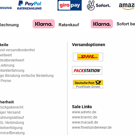
teile
Versandoptionen
nd versandkostenfrei
eltweit
estbestellwert
Lieferung
Markterfahrung
ge Beratung einfache Bestellung
 Preise
herheit
Sale Links
Rückgaberecht
www.adreto.de
iger Versand
www.brantic.de
Zahlungsablauf
www.macadi.de
SSL-Verbindung
www.finestunderwear.de
aketverfolgung
rvice/Beratung