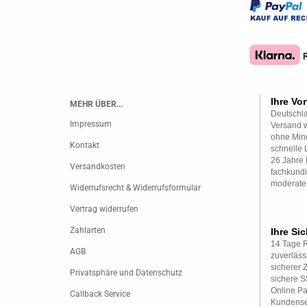
Ihre Vor
MEHR ÜBER...
Deutschla
Impressum
Versand w
ohne Mind
Kontakt
schnelle 
26 Jahre 
Versandkosten
fachkundi
moderate
Widerrufsrecht & Widerrufsformular
Vertrag widerrufen
Zahlarten
Ihre Sic
14 Tage 
AGB
zuverläss
sicherer 
Privatsphäre und Datenschutz
sichere 
Online P
Callback Service
Kundense