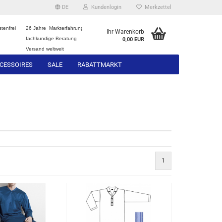
DE
Kundenlogin
Merkzettel
tenfrei
26 Jahre Markterfahrung
Ihr Warenkorb
fachkundige Beratung
0,00 EUR
Versand weltweit
CESSOIRES
SALE
RABATTMARKT
1