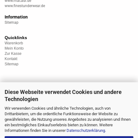
www.macadi.de
www.finestunderwear.de
Information
Sitemap
Quicklinks
Warenkorb
Mein Konto
Zur Kasse
Kontakt
Sitemap
Diese Webseite verwendet Cookies und andere
Kategorien
Technologien
Unterwäsche
Nachtwäsche
Wir verwenden Cookies und ähnliche Technologien, auch von
Sportwäsche
Drittanbietern, um die ordentliche Funktionsweise der Website zu
Homewear
gewährleisten, die Nutzung unseres Angebotes zu analysieren und Ihnen
Bademoden
ein bestmögliches Einkaufserlebnis bieten zu können. Weitere
Übergrössen
Informationen finden Sie in unserer
Datenschutzerklärung
.
Strümpfe/Socken