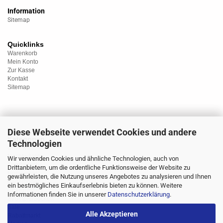
Information
Sitemap
Quicklinks
Warenkorb
Mein Konto
Zur Kasse
Kontakt
Sitemap
Diese Webseite verwendet Cookies und andere
Kategorien
Technologien
Unterwäsche
Nachtwäsche
Wir verwenden Cookies und ähnliche Technologien, auch von
Sportwäsche
Drittanbietern, um die ordentliche Funktionsweise der Website zu
Homewear
gewährleisten, die Nutzung unseres Angebotes zu analysieren und Ihnen
Bademoden
ein bestmögliches Einkaufserlebnis bieten zu können. Weitere
Übergrössen
Informationen finden Sie in unserer
Datenschutzerklärung
.
Strümpfe/Socken
Sale
Alle Akzeptieren
Rabattmarkt